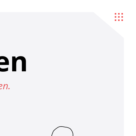
en
en.