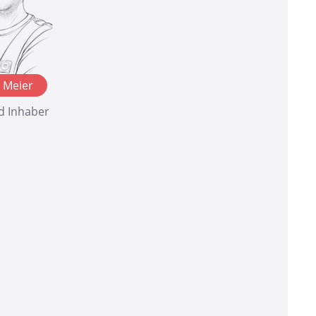
 Meier
d Inhaber