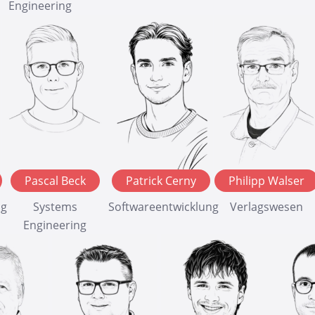
Engineering
Pascal Beck
Patrick Cerny
Philipp Walser
ng
Systems
Softwareentwicklung
Verlagswesen
Engineering