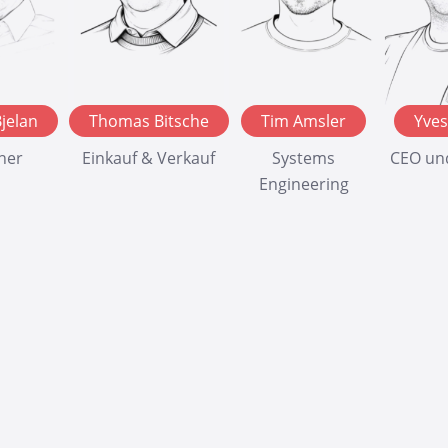
Bjelan
Thomas Bitsche
Tim Amsler
Yves
ner
Einkauf & Verkauf
Systems
CEO un
Engineering