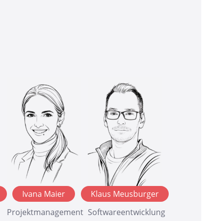
Ivana Maier
Klaus Meusburger
Projektmanagement
Softwareentwicklung