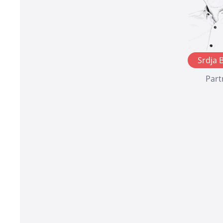
Srdja 
Part